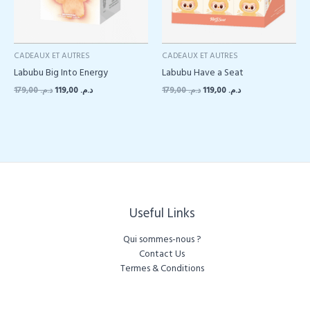
CADEAUX ET AUTRES
CADEAUX ET AUTRES
Labubu Big Into Energy
Labubu Have a Seat
Le
Le
Le
Le
179,00
د.م.
119,00
د.م.
179,00
د.م.
119,00
د.م.
prix
prix
prix
prix
initial
actuel
initial
actuel
était :
est :
était :
est :
د.م. 119,00.
د.م. 179,00.
د.م. 119,00.
د.م. 179,00.
Useful Links
Qui sommes-nous ?
Contact Us
Termes & Conditions