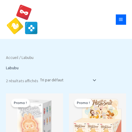
Aller
au
contenu
Accueil
/ Labubu
Labubu
2 résultats affichés
Promo !
Promo !