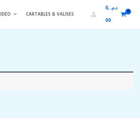
0,
د.م.
VIDEO
CARTABLES & VALISES
00