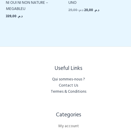
NI OUI NI NON NATURE –
UNO
MEGABLEU
Le
Le
29,00
د.م.
20,00
د.م.
prix
prix
339,00
د.م.
initial
actuel
était :
est :
د.م. 20,00.
د.م. 29,00.
Useful Links
Qui sommes-nous ?
Contact Us
Termes & Conditions
Categories​
My account