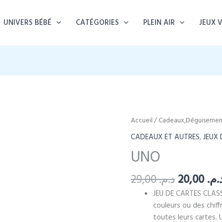
UNIVERS BÉBÉ
CATÉGORIES
PLEIN AIR
JEUX 
Accueil
/
Cadeaux,Déguisement
CADEAUX ET AUTRES
,
JEUX 
UNO
Le
29,00
د.م.
20,00
د.م
prix
JEU DE CARTES CLASS
initial
couleurs ou des chif
était :
toutes leurs cartes. 