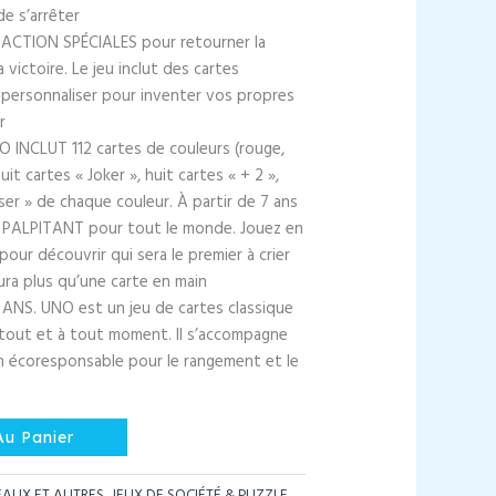
د.م. 20,00.
د.م. 29,00.
de s’arrêter
 ACTION SPÉCIALES pour retourner la
 victoire. Le jeu inclut des cartes
à personnaliser pour inventer vos propres
r
 INCLUT 112 cartes de couleurs (rouge,
uit cartes « Joker », huit cartes « + 2 »,
sser » de chaque couleur. À partir de 7 ans
PALPITANT pour tout le monde. Jouez en
pour découvrir qui sera le premier à crier
aura plus qu’une carte en main
ANS. UNO est un jeu de cartes classique
rtout et à tout moment. Il s’accompagne
n écoresponsable pour le rangement et le
Au Panier
AUX ET AUTRES
,
JEUX DE SOCIÉTÉ & PUZZLE