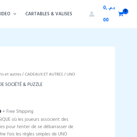
0,
د.م.
VIDEO
CARTABLES & VALISES
00
s et autres
/
CADEAUX ET AUTRES
/ UNO
DE SOCIÉTÉ & PUZZLE
Le
.
+ Free Shipping
prix
IQUE où les joueurs associent des
actuel
fres pour tenter de se débarrasser de
est :
Une fois les règles simples de UNO