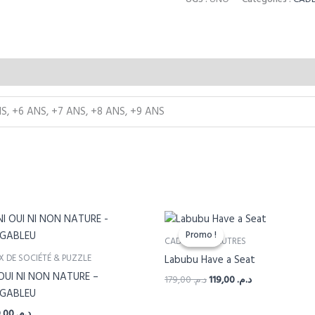
NS, +6 ANS, +7 ANS, +8 ANS, +9 ANS
Promo !
Promo !
CADEAUX ET AUTRES
X DE SOCIÉTÉ & PUZZLE
Labubu Have a Seat
 OUI NI NON NATURE –
Le
Le
179,00
د.م.
119,00
د.م.
prix
prix
GABLEU
initial
actuel
339,00
د.م.