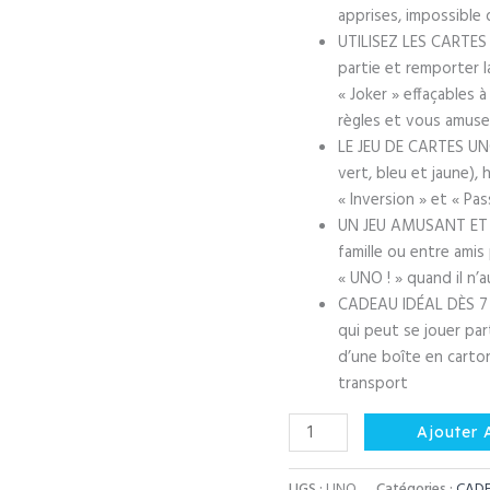
apprises, impossible 
UTILISEZ LES CARTES
partie et remporter la
« Joker » effaçables 
règles et vous amuse
LE JEU DE CARTES UNO
vert, bleu et jaune), h
« Inversion » et « Pa
UN JEU AMUSANT ET 
famille ou entre amis 
« UNO ! » quand il n’
CADEAU IDÉAL DÈS 7 
qui peut se jouer pa
d’une boîte en carto
transport
quantité
Ajouter 
de
UNO
UGS :
UNO
Catégories :
CADE