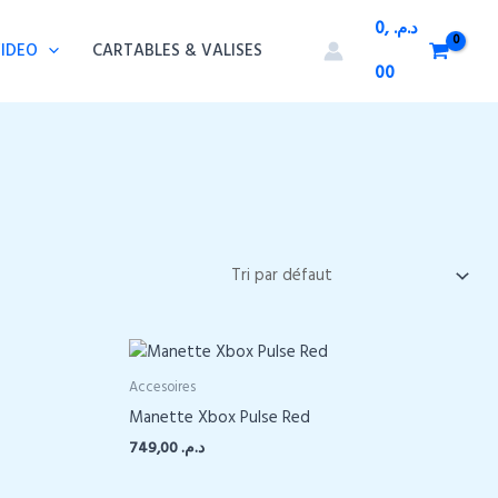
0,
د.م.
VIDEO
CARTABLES & VALISES
00
Accesoires
Manette Xbox Pulse Red
749,00
د.م.