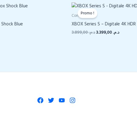
Promo !
Console
 Shock Blue
XBOX Series S – Digitale 4K HDR
Le
Le
3.899,00
د.م.
3.399,00
د.م.
prix
prix
initial
actuel
était :
est :
د.م. 3.899,00.