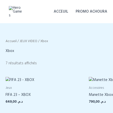
Aller
au
ACCEUIL
PROMO ACHOURA
contenu
Accueil
/
JEUX VIDEO
/ Xbox
Xbox
7 résultats affichés
Jeux
Accesoires
FIFA 23 – XBOX
Manette Xbox 
649,00
د.م.
790,00
د.م.