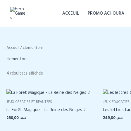
Aller
au
ACCEUIL
PROMO ACHOURA
contenu
Accueil
/ clementoni
clementoni
4 résultats affichés
JEUX CRÉATIFS ET BEAUTÉES
JEUX ÉDUCATIFS 
La Forêt Magique – La Reine des Neiges 2
Les lettres ta
280,00
د.م.
249,00
د.م.