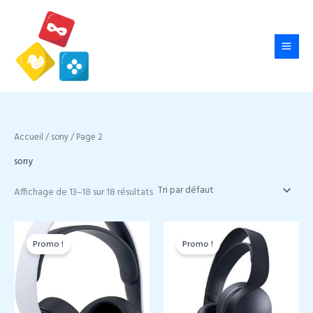
Aller
au
contenu
Accueil
/
sony
/ Page 2
sony
Affichage de 13–18 sur 18 résultats
Promo !
Promo !