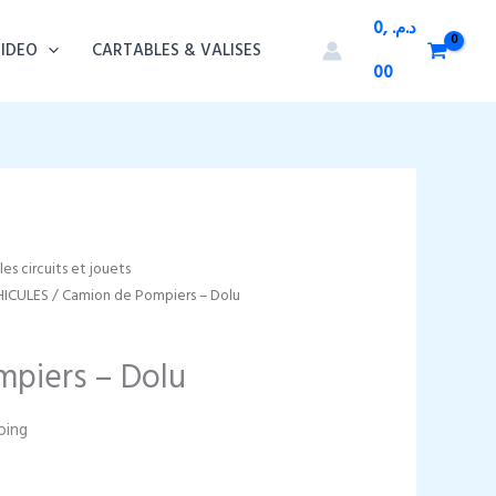
0,
د.م.
VIDEO
CARTABLES & VALISES
00
es circuits et jouets
HICULES
/ Camion de Pompiers – Dolu
piers – Dolu
ping