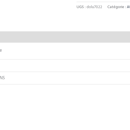
UGS :
dolu7022
Catégorie :
A
aires
te
ANS