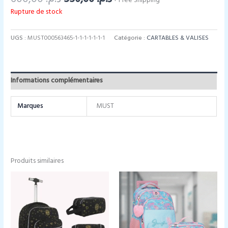
+ Free Shipping
prix
prix
Rupture de stock
initial
actuel
était :
est :
د.م. 550,00.
د.م. 600,00.
UGS :
MUST000563465-1-1-1-1-1-1-1
Catégorie :
CARTABLES & VALISES
Informations complémentaires
Marques
MUST
Produits similaires