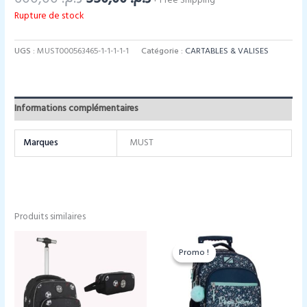
+ Free Shipping
prix
prix
Rupture de stock
initial
actuel
était :
est :
د.م. 550,00.
د.م. 600,00.
UGS :
MUST000563465-1-1-1-1-1
Catégorie :
CARTABLES & VALISES
Informations complémentaires
Marques
MUST
Produits similaires
Promo !
Promo !