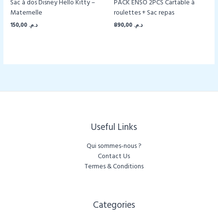
Sac à dos Disney Hello Kitty –
PACK ENSO 2PCS Cartable à
Maternelle
roulettes + Sac repas
150,00
د.م.
890,00
د.م.
Useful Links
Qui sommes-nous ?
Contact Us
Termes & Conditions
Categories​