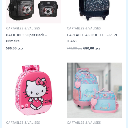
CARTABLES & VALISES
CARTABLES & VALISES
PACK 3PCS Super Pack –
CARTABLE A ROULETTE – PEPE
Primaire
JEANS
Le
Le
590,00
د.م.
749,00
د.م.
680,00
د.م.
prix
prix
initial
actuel
était :
est :
د.م. 680,00.
د.م. 749,00.
CARTABLES & VALISES
CARTABLES & VALISES