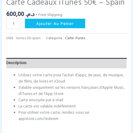
Carte Cadeaux iTunes 50€ – Spain
600,00
د.م.
+ Free Shipping
quantité
Ajouter Au Panier
de
Carte
UGS :
itunes-50-spain
Catégorie :
Carte iTunes
Cadeaux
iTunes
50€
-
Description
Spain
Utilisez votre carte pour l’achat d’apps, de jeux, de musique,
de films, de livres et iCloud
Valable uniquement sur les versions françaises d’Apple Music,
d’iTunes et de l’App Store
Carte envoyée par e-mail
La carte est valable indéfiniment
Pour utiliser votre carte, rendez-vous sur
appstore.com/redeem