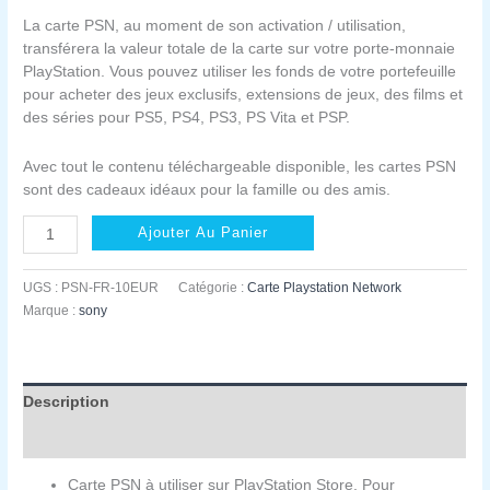
La carte PSN, au moment de son activation / utilisation,
transférera la valeur totale de la carte sur votre porte-monnaie
PlayStation. Vous pouvez utiliser les fonds de votre portefeuille
pour acheter des jeux exclusifs, extensions de jeux, des films et
des séries pour PS5, PS4, PS3, PS Vita et PSP.
Avec tout le contenu téléchargeable disponible, les cartes PSN
sont des cadeaux idéaux pour la famille ou des amis.
quantité
Ajouter Au Panier
de
Carte
UGS :
PSN-FR-10EUR
Catégorie :
Carte Playstation Network
PSN
Marque :
sony
France
10€
Description
Informations complémentaires
Carte PSN à utiliser sur PlayStation Store, Pour