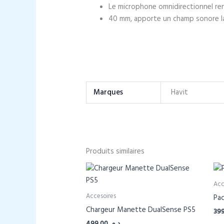
Le microphone omnidirectionnel ren
40 mm, apporte un champ sonore l
Marques
Havit
Produits similaires
Acc
Accesoires
Pa
Chargeur Manette DualSense PS5
499,00
د.م.