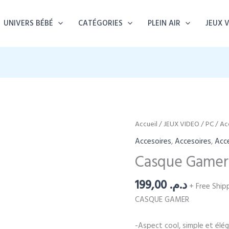
UNIVERS BÉBÉ
CATÉGORIES
PLEIN AIR
JEUX 
Accueil
/
JEUX VIDEO
/
PC
/
Ac
Accesoires
,
Accesoires
,
Acc
Casque Gamer
199,00
د.م.
+ Free Ship
CASQUE GAMER
-Aspect cool, simple et élé