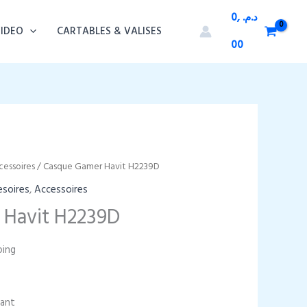
0,
د.م.
VIDEO
CARTABLES & VALISES
00
cessoires
/ Casque Gamer Havit H2239D
esoires
,
Accessoires
 Havit H2239D
ping
gant