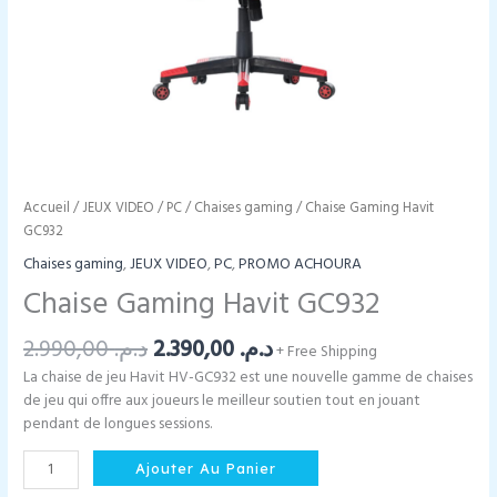
Accueil
/
JEUX VIDEO
/
PC
/
Chaises gaming
/ Chaise Gaming Havit
GC932
Chaises gaming
,
JEUX VIDEO
,
PC
,
PROMO ACHOURA
Chaise Gaming Havit GC932
Le
Le
2.990,00
د.م.
2.390,00
د.م.
+ Free Shipping
prix
prix
La chaise de jeu Havit HV-GC932 est une nouvelle gamme de chaises
initial
actuel
de jeu qui offre aux joueurs le meilleur soutien tout en jouant
était :
est :
pendant de longues sessions.
د.م. 2.390,00.
د.م. 2.990,00.
quantité
Ajouter Au Panier
de