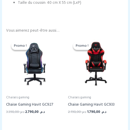
Taille du coussin: 40 cm X 55 cm (LxP)
Vous aimerez peut-être aussi…
Promo !
Promo !
Promo !
Promo !
Chaises gaming
Chaises gaming
Chaise Gaming Havit GC927
Chaise Gaming Havit GC933
Le
Le
Le
Le
3.390,00
د.م.
2.790,00
د.م.
2.190,00
د.م.
1.790,00
د.م.
prix
prix
prix
prix
initial
actuel
initial
actuel
était :
est :
était :
est :