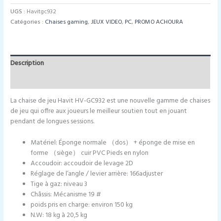
Chaise
UGS :
Havitgc932
Gaming
Catégories :
Chaises gaming
,
JEUX VIDEO
,
PC
,
PROMO ACHOURA
Havit
GC932
Description
Informations complémentaires
La chaise de jeu Havit HV-GC932 est une nouvelle gamme de chaises
de jeu qui offre aux joueurs le meilleur soutien tout en jouant
pendant de longues sessions.
Matériel: Éponge normale （dos） + éponge de mise en
forme （siège） cuir PVC Pieds en nylon
Accoudoir: accoudoir de levage 2D
Réglage de l’angle / levier arrière: 166adjuster
Tige à gaz: niveau 3
Châssis: Mécanisme 19 #
poids pris en charge: environ 150 kg
N.W: 18 kg à 20,5 kg