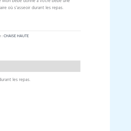
ue Mon bébé donne à votre bébé une
aire où s’asseoir durant les repas.
 :
CHAISE HAUTE
urant les repas.