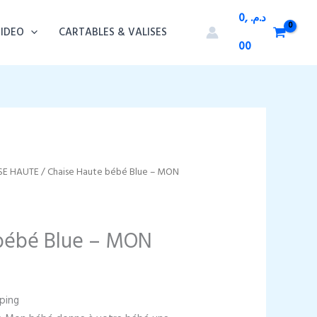
0,
د.م.
VIDEO
CARTABLES & VALISES
00
SE HAUTE
/ Chaise Haute bébé Blue – MON
 bébé Blue – MON
pping