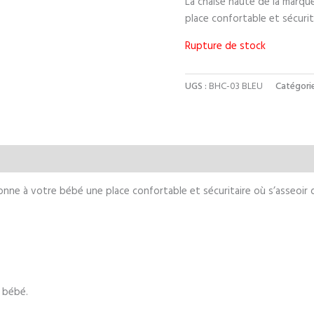
La chaise haute de la marq
place confortable et sécurit
Rupture de stock
UGS :
BHC-03 BLEU
Catégorie
aires
ne à votre bébé une place confortable et sécuritaire où s’asseoir d
 bébé.