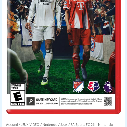
Accueil
/
JEUX VIDEO
/
Nintendo
/
Jeux
/ EA Sports FC 26 – Nintendo