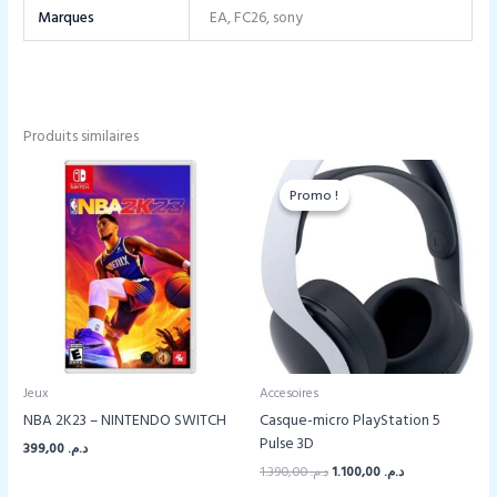
Marques
EA, FC26, sony
Produits similaires
Promo !
Promo !
Jeux
Accesoires
NBA 2K23 – NINTENDO SWITCH
Casque-micro PlayStation 5
Pulse 3D
399,00
د.م.
Le
Le
1.390,00
د.م.
1.100,00
د.م.
prix
prix