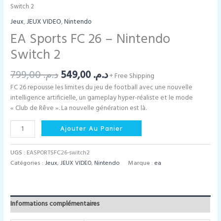
Switch 2
Jeux
,
JEUX VIDEO
,
Nintendo
EA Sports FC 26 – Nintendo
Switch 2
Le
Le
799,00
د.م.
549,00
د.م.
+ Free Shipping
prix
prix
FC 26 repousse les limites du jeu de football avec une nouvelle
initial
actuel
intelligence artificielle, un gameplay hyper-réaliste et le mode
était :
est :
« Club de Rêve ». La nouvelle génération est là.
د.م. 549,00.
د.م. 799,00.
quantité
Ajouter Au Panier
de
EA
UGS :
EASPORTSFC26-switch2
Sports
Catégories :
Jeux
,
JEUX VIDEO
,
Nintendo
Marque :
ea
FC
26
-
Nintendo
Informations complémentaires
Switch
2