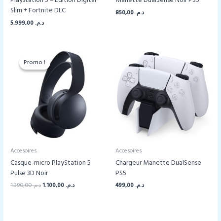
Playstation 5 – Édition Digital
Manette DualSense Noir PS5
Slim + Fortnite DLC
850,00
د.م.
5.999,00
د.م.
Promo !
Promo !
Accesoires
Accesoires
Casque-micro PlayStation 5
Chargeur Manette DualSense
Pulse 3D Noir
PS5
Le
Le
1.390,00
د.م.
1.100,00
د.م.
499,00
د.م.
prix
prix
initial
actuel
était :
est :
د.م. 1.100,00.
د.م. 1.390,00.