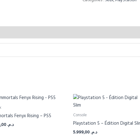
Catégories :
Jeux
,
PlayStation
x
Console
ortals Fenyx Rising – PS5
Playstation 5 – Édition Digital Sl
350,00
د.م.
5.999,00
د.م.