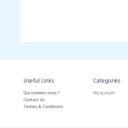
était :
est :
د.م. 299,00.
د.م. 419,00.
Useful Links
Categories​
Qui sommes-nous ?
My account
Contact Us
Termes & Conditions