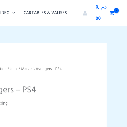
0,
د.م.
VIDEO
CARTABLES & VALISES
00
tion
/
Jeux
/ Marvel’s Avengers – PS4
gers – PS4
pping