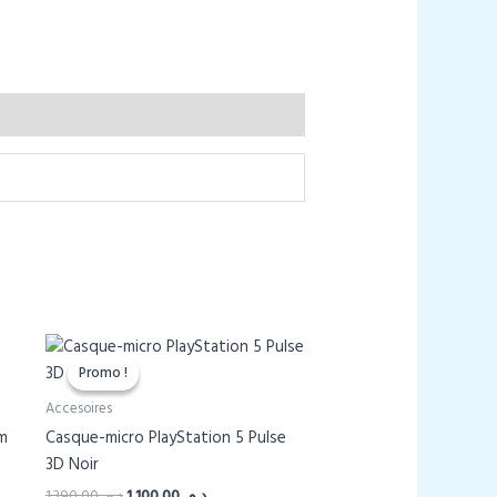
Promo !
Promo !
Accesoires
im
Casque-micro PlayStation 5 Pulse
3D Noir
Le
Le
1.390,00
د.م.
1.100,00
د.م.