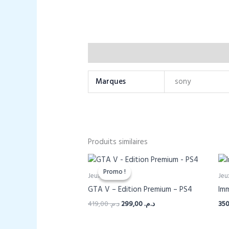
Informations complémentaires
Marques
sony
Produits similaires
Promo !
Promo !
Jeux
Jeu
GTA V – Edition Premium – PS4
Imm
Le
Le
419,00
د.م.
299,00
د.م.
prix
prix
initial
actuel