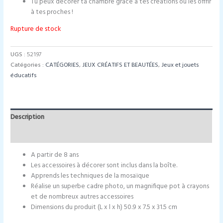
Tu peux décorer ta chambre grâce à tes créations ou les offrir
à tes proches !
Rupture de stock
UGS :
52197
Catégories :
CATÉGORIES
,
JEUX CRÉATIFS ET BEAUTÉES
,
Jeux et jouets
éducatifs
Description
Informations complémentaires
A partir de 8 ans
Les accessoires à décorer sont inclus dans la boîte.
Apprends les techniques de la mosaïque
Réalise un superbe cadre photo, un magnifique pot à crayons
et de nombreux autres accessoires
Dimensions du produit (L x l x h) 50.9 x 7.5 x 31.5 cm