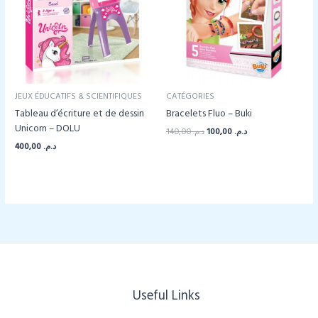
JEUX ÉDUCATIFS & SCIENTIFIQUES
CATÉGORIES
Tableau d’écriture et de dessin
Bracelets Fluo – Buki
Unicorn – DOLU
Le
Le
140,00
د.م.
100,00
د.م.
prix
prix
400,00
د.م.
initial
actuel
était :
est :
د.م. 100,00.
د.م. 140,00.
Useful Links