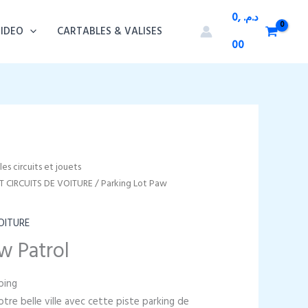
0,
د.م.
VIDEO
CARTABLES & VALISES
00
es circuits et jouets
 CIRCUITS DE VOITURE
/ Parking Lot Paw
OITURE
w Patrol
ping
re belle ville avec cette piste parking de