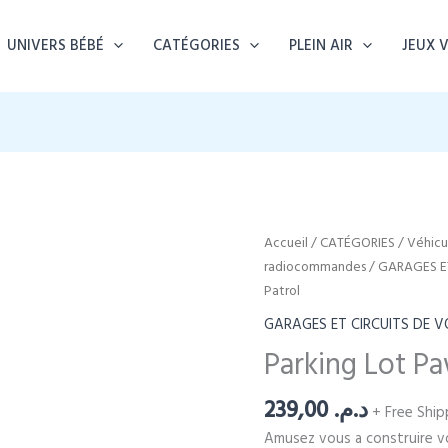
UNIVERS BÉBÉ
CATÉGORIES
PLEIN AIR
JEUX 
Accueil
/
CATÉGORIES
/
Véhicul
radiocommandes
/
GARAGES ET
Patrol
GARAGES ET CIRCUITS DE V
Parking Lot Pa
239,00
د.م.
+ Free Ship
Amusez vous a construire vot