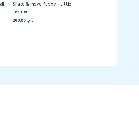
ll
Shake & move Puppy – Little
Learner
280,00
د.م.