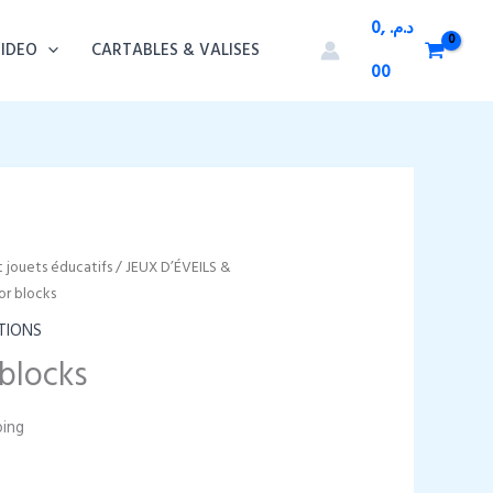
0,
د.م.
VIDEO
CARTABLES & VALISES
00
t jouets éducatifs
/
JEUX D’ÉVEILS &
or blocks
TIONS
 blocks
ping