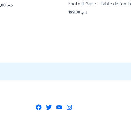
Football Game – Tablle de footba
180,00
د.م.
199,00
د.م.