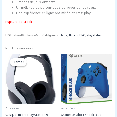
3 modes de jeux distincts
Un mélange de personnages iconiques et nouveaux
Une expérience en ligne optimisée et cross play
Rupture de stock
UGS :
streetfighter6ps5
Catégories :
Jeux
,
JEUX VIDEO
,
PlayStation
Produits similaires
Promo !
Promo !
Accesoires
Accesoires
Casque-micro PlayStation 5
Manette Xbox Shock Blue