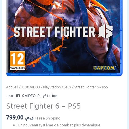
Accueil
/
JEUX VIDEO
/
PlayStation
/
Jeux
/ Street Fighter 6 – PS5
Jeux
,
JEUX VIDEO
,
PlayStation
Street Fighter 6 – PS5
799,00
د.م.
+ Free Shipping
Un nouveau système de combat plus dynamique