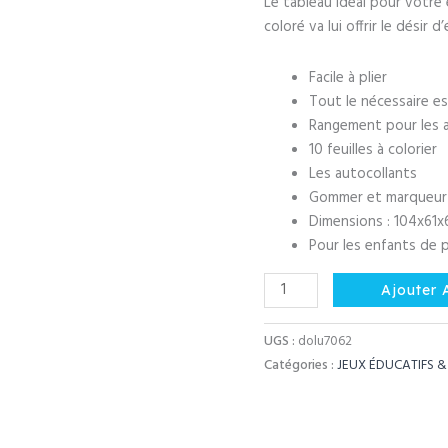
Le tableau idéal pour votre
coloré va lui offrir le désir d
Facile à plier
Tout le nécessaire es
Rangement pour les 
10 feuilles à colorier
Les autocollants
Gommer et marqueur
Dimensions : 104x61
Pour les enfants de p
quantité
Ajouter 
de
Tableau
UGS :
dolu7062
d'écriture
Catégories :
JEUX ÉDUCATIFS &
et
de
dessin