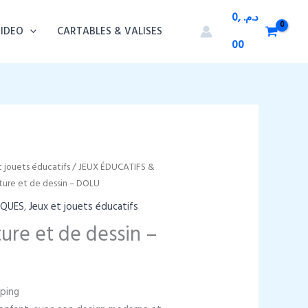
0,
د.م.
VIDEO
CARTABLES & VALISES
00
t jouets éducatifs
/
JEUX ÉDUCATIFS &
ture et de dessin – DOLU
IQUES
,
Jeux et jouets éducatifs
ture et de dessin –
pping