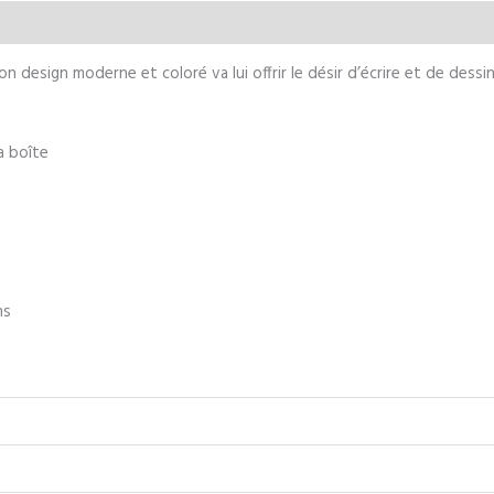
-
aires
DOLU
n design moderne et coloré va lui offrir le désir d’écrire et de dessin
a boîte
ns