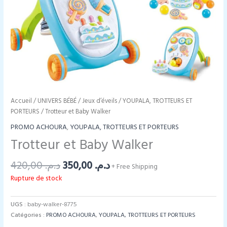
Accueil
/
UNIVERS BÉBÉ
/
Jeux d’éveils
/
YOUPALA, TROTTEURS ET
PORTEURS
/ Trotteur et Baby Walker
PROMO ACHOURA
,
YOUPALA, TROTTEURS ET PORTEURS
Trotteur et Baby Walker
Le
Le
420,00
د.م.
350,00
د.م.
+ Free Shipping
prix
prix
Rupture de stock
initial
actuel
était :
est :
د.م. 350,00.
د.م. 420,00.
UGS :
baby-walker-8775
Catégories :
PROMO ACHOURA
,
YOUPALA, TROTTEURS ET PORTEURS