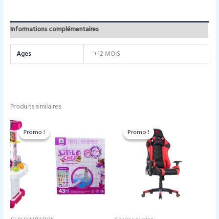
Informations complémentaires
Ages
'+12 MOIS
Produits similaires
Promo !
Promo !
Promo !
Promo !