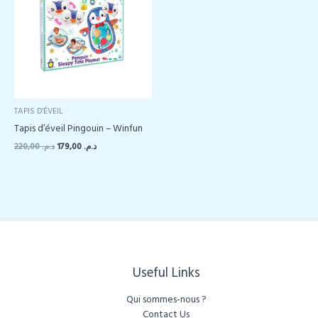
TAPIS D’ÉVEIL
Tapis d’éveil Pingouin – Winfun
Le
Le
220,00
د.م.
179,00
د.م.
prix
prix
initial
actuel
était :
est :
د.م. 179,00.
د.م. 220,00.
Useful Links
Qui sommes-nous ?
Contact Us