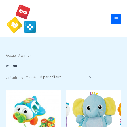
Aller
au
contenu
Accueil
/ winfun
winfun
7 résultats affichés