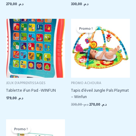
270,00
د.م.
330,00
د.م.
Promo !
JEUX D’APPRENTISSAGES
PROMO ACHOURA
Tablette iFun Pad -WINFUN
Tapis d’éveil Jungle Pals Playmat
– Winfun
179,00
د.م.
Le
Le
330,00
د.م.
270,00
د.م.
prix
prix
initial
actuel
était :
est :
د.م. 270,00.
د.م. 330,00.
Promo !