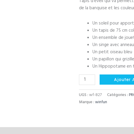
Tapis d’éveil qui va permet
initial
de la banquise et les couleu
était :
Un soleil pour apport
Un tapis de 75 cm co
Un ensemble de jouet
Un singe avec anneaux
Un petit oiseau bleu
Un papillon qui grizil
Un Hippopotame en t
quantité
Ajouter 
de
Tapis
UGS :
wf-827
Catégories :
PR
d’éveil
Marque :
winfun
Jungle
Pals
Playmat
-
aires