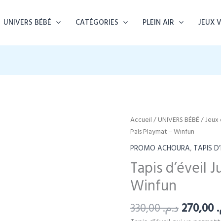
UNIVERS BÉBÉ
CATÉGORIES
PLEIN AIR
JEUX 
Accueil
/
UNIVERS BÉBÉ
/
Jeux 
Pals Playmat – Winfun
PROMO ACHOURA
,
TAPIS D’
Tapis d’éveil 
Winfun
Le
330,00
د.م.
270,00
م
prix