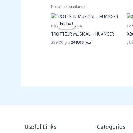
Produits similaires
Promo !
Promo !
PROMO ACHOURA
Con
TROTTEUR MUSICAL – HUANGER
XBO
Le
Le
299,00
د.م.
249,00
د.م.
prix
prix
initial
actuel
était :
est :
د.م. 249,00.
د.م. 299,00.
Useful Links
Categories​