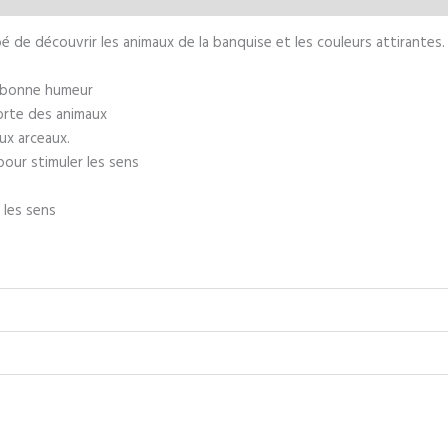
Winfun
é de découvrir les animaux de la banquise et les couleurs attirantes.
la bonne humeur
orte des animaux
ux arceaux.
pour stimuler les sens
r les sens