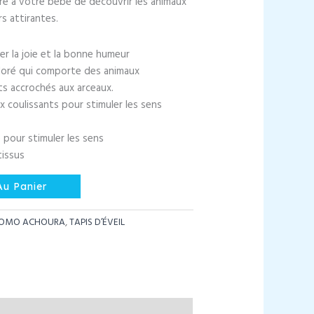
tre à votre bébé de découvrir les animaux
actuel
rs attirantes.
est :
د.م. 270,00.
د.م. 330,00.
er la joie et la bonne humeur
loré qui comporte des animaux
s accrochés aux arceaux.
 coulissants pour stimuler les sens
le pour stimuler les sens
issus
Au Panier
OMO ACHOURA
,
TAPIS D’ÉVEIL