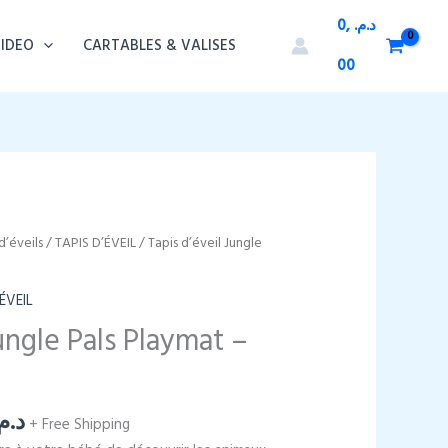
0,
د.م.
VIDEO
CARTABLES & VALISES
00
d’éveils
/
TAPIS D’ÉVEIL
/ Tapis d’éveil Jungle
ÉVEIL
Jungle Pals Playmat –
Le
د..
+ Free Shipping
prix