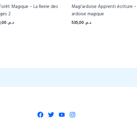
Forêt Magique – La Reine des
Magi’ardoise Apprenti écriture –
iges 2
ardoise magique
280,00
د.م.
535,00
د.م.