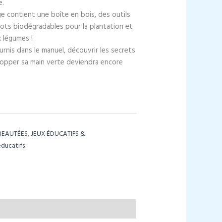
e.
ge contient une boîte en bois, des outils
pots biodégradables pour la plantation et
x légumes !
urnis dans le manuel, découvrir les secrets
lopper sa main verte deviendra encore
 BEAUTÉES
,
JEUX ÉDUCATIFS &
éducatifs