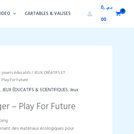
0,
د.م.
VIDEO
CARTABLES & VALISES
00
t jouets éducatifs
/
JEUX CRÉATIFS ET
– Play For Future
S
,
JEUX ÉDUCATIFS & SCIENTIFIQUES
,
Jeux
ger – Play For Future
ping
tenant des matériaux écologiques pour