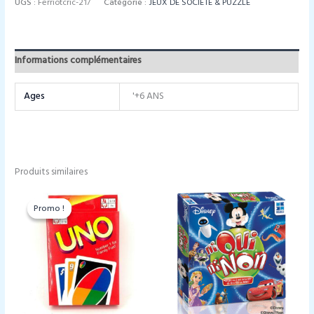
UGS :
Ferriotcric-217
Catégorie :
JEUX DE SOCIÉTÉ & PUZZLE
Informations complémentaires
Ages
'+6 ANS
Produits similaires
Promo !
Promo !