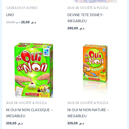
CADEAUX ET AUTRES
JEUX DE SOCIÉTÉ & PUZZLE
UNO
DEVINE TETE DISNEY-
MEGABLEU
Le
Le
29,00
د.م.
20,00
د.م.
prix
prix
390,00
د.م.
initial
actuel
était :
est :
د.م. 20,00.
د.م. 29,00.
JEUX DE SOCIÉTÉ & PUZZLE
JEUX DE SOCIÉTÉ & PUZZLE
NI OUI NI NON CLASSIQUE –
NI OUI NI NON NATURE –
MEGABLEU
MEGABLEU
339,00
د.م.
339,00
د.م.