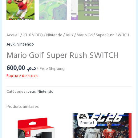
Accueil
/
JEUX VIDEO
/
Nintendo
/
Jeux
/ Mario Golf Super Rush SWITCH
Jeux
,
Nintendo
Mario Golf Super Rush SWITCH
600,00
د.م.
+ Free Shipping
Rupture de stock
Catégories :
Jeux
,
Nintendo
Produits similaires
Promo !
Promo !