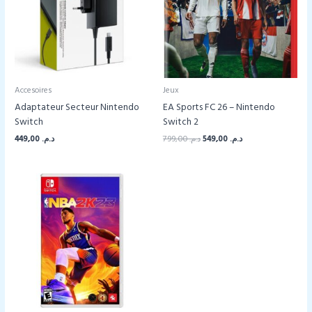
Accesoires
Jeux
Adaptateur Secteur Nintendo
EA Sports FC 26 – Nintendo
Switch
Switch 2
Le
Le
449,00
د.م.
799,00
د.م.
549,00
د.م.
prix
prix
initial
actuel
était :
est :
د.م. 549,00.
د.م. 799,00.