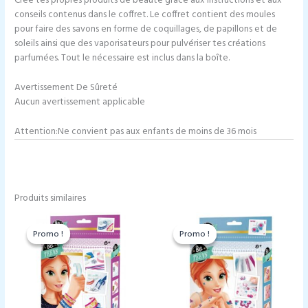
Crée tes propres produits de beauté grâce aux instructions et aux
conseils contenus dans le coffret. Le coffret contient des moules
pour faire des savons en forme de coquillages, de papillons et de
soleils ainsi que des vaporisateurs pour pulvériser tes créations
parfumées. Tout le nécessaire est inclus dans la boîte.
Avertissement De Sûreté
Aucun avertissement applicable
Attention:Ne convient pas aux enfants de moins de 36 mois
Produits similaires
Promo !
Promo !
Promo !
Promo !