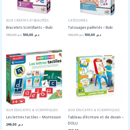
JEUX CRÉATIFS ET BEAUTÉES
CATÉGORIES
Bracelets Scintillants – Buki
Tatouages pailletés – Buki
Le
Le
Le
Le
140,00
د.م.
100,00
د.م.
140,00
د.م.
100,00
د.م.
prix
prix
prix
prix
initial
actuel
initial
actuel
était :
est :
était :
est :
د.م. 100,00.
د.م. 140,00.
د.م. 100,00.
د.م. 140,00.
JEUX ÉDUCATIFS & SCIENTIFIQUES
JEUX ÉDUCATIFS & SCIENTIFIQUES
Les lettres tactiles – Montessori
Tableau d’écriture et de dessin –
DOLU
249,00
د.م.