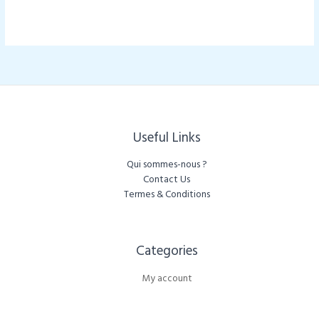
initial
actuel
était :
est :
د.م. 1.100,00.
د.م. 1.390,00.
Useful Links
Qui sommes-nous ?
Contact Us
Termes & Conditions
Categories​
My account