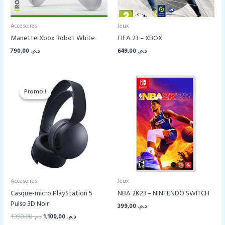
Accesoires
Jeux
Manette Xbox Robot White
FIFA 23 – XBOX
790,00
د.م.
649,00
د.م.
Promo !
Promo !
Accesoires
Jeux
Casque-micro PlayStation 5
NBA 2K23 – NINTENDO SWITCH
Pulse 3D Noir
399,00
د.م.
Le
Le
1.390,00
د.م.
1.100,00
د.م.
prix
prix