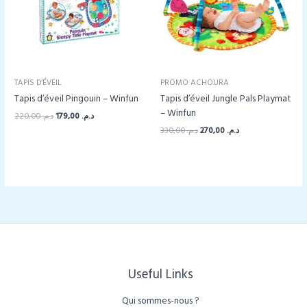
TAPIS D’ÉVEIL
PROMO ACHOURA
Tapis d’éveil Pingouin – Winfun
Tapis d’éveil Jungle Pals Playmat
– Winfun
Le
Le
220,00
د.م.
179,00
د.م.
prix
prix
Le
Le
330,00
د.م.
270,00
د.م.
initial
actuel
prix
prix
était :
est :
initial
actuel
د.م. 179,00.
د.م. 220,00.
était :
est :
د.م. 270,00.
د.م. 330,00.
Useful Links
Qui sommes-nous ?