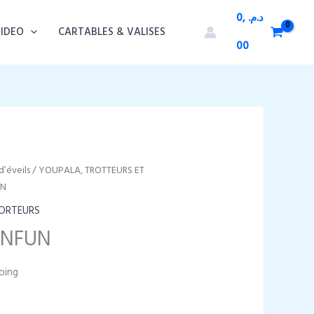
0,
د.م.
VIDEO
CARTABLES & VALISES
00
d’éveils
/
YOUPALA, TROTTEURS ET
UN
PORTEURS
INFUN
ping