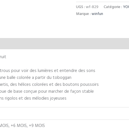
UGS :
wf-829
Catégorie :
YO
Marque :
winfun
aires
ruit
ts trous pour voir des lumières et entendre des sons
une balle colorée a partir du toboggan
uetis, des hélices colorées et des boutons poussoirs
e roue de base conçue pour marcher de façon stable
ons rigolos et des mélodies joyeuses
 MOIS, +6 MOIS, +9 MOIS